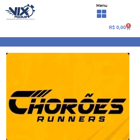
Menu
0
R$
0,00