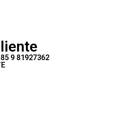
liente
 85 9 81927362
TE