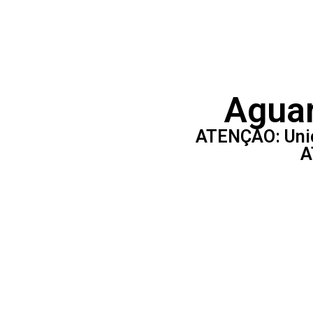
Aguar
ATENÇÃO: Unic
A